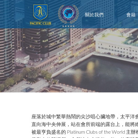
關於我們
會籍
座落於城中繁華熱鬧的尖沙咀心臟地帶，太平洋
直向海中央伸展，站在會所前端的露台上，能將維多
被最亨負盛名的 Platinum Clubs of the 