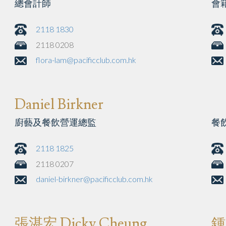
總會計師
會
2118 1830
2118 0208
flora-lam@pacificclub.com.hk
Daniel Birkner
廚藝及餐飲營運總監
餐
2118 1825
2118 0207
daniel-birkner@pacificclub.com.hk
張湛宏 Dicky Cheung
鍾