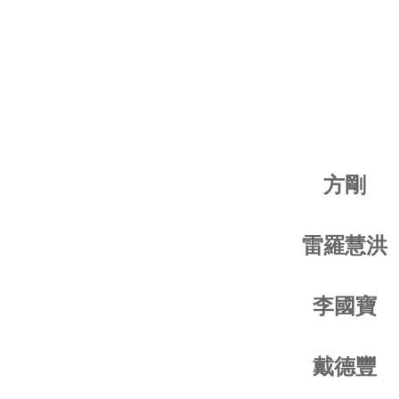
方剛
雷羅慧洪
李國寶
戴德豐