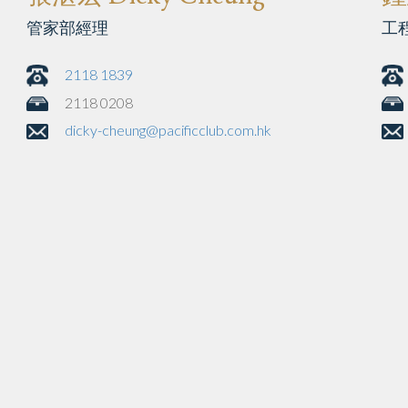
管家部經理
工
2118 1839
2118 0208
dicky-cheung@pacificclub.com.hk