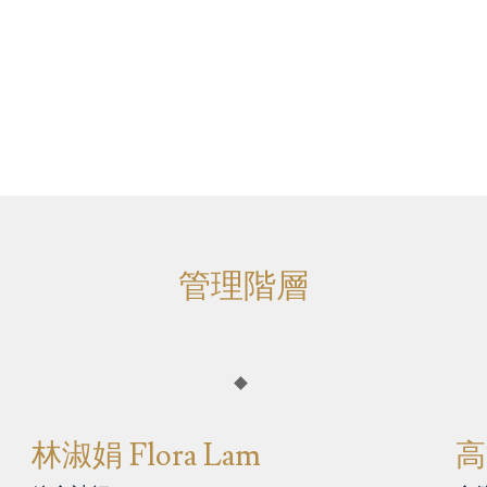
管理階層
林淑娟 Flora Lam
高