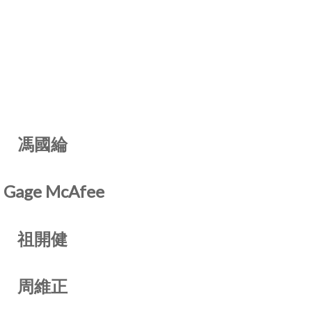
馮國綸
 Gage McAfee
祖開健
周維正