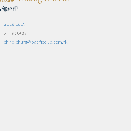
程部經理
2118 1819
2118 0208
chiho-chung@pacificclub.com.hk