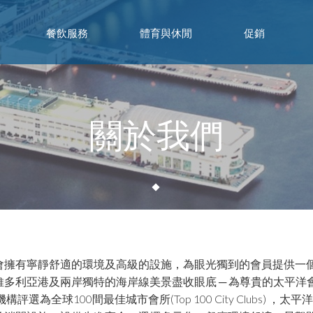
餐飲服務
體育與休閒
促銷
關於我們
會擁有寧靜舒適的環境及高級的設施，為眼光獨到的會員提供一
利亞港及兩岸獨特的海岸線美景盡收眼底 ─ 為尊貴的太平洋會會員
World 主辦機構評選為全球100間最佳城市會所(Top 100 City C