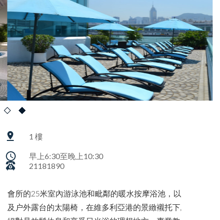
1 樓
早上6:30至晚上10:30
21181890
會所的25米室內游泳池和毗鄰的暖水按摩浴池，以
及户外露台的太陽椅，在維多利亞港的景緻襯托下,