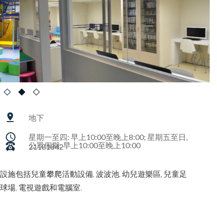
地下
星期一至四: 早上10:00至晚上8:00; 星期五至日,
公眾假期: 早上10:00至晚上10:00
21181842
設施包括兒童攀爬活動設備, 波波池, 幼兒遊樂區, 兒童足
球場, 電視遊戲和電腦室.