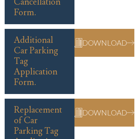
Cancellation
Form.
Additional
DOWNLOAD
Car Parking
Tag
Application
Form.
Replacement
DOWNLOAD
of Car
Parking Tag