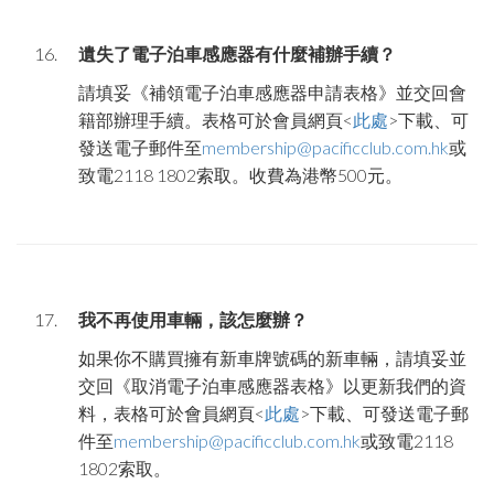
遺失了電子泊車
感應器
有什麼補辦手續？
請填妥《補領電子泊車感應器申請表格》並交回會
籍部辦理手續。表格可於會員網頁
<
此處
>
下載、可
發送電子郵件至
membership@pacificclub.com.hk
或
致電
2118 1802
索取。收費為港幣
500
元。
我不再使用車輛，該怎麼辦？
如果你不購買擁有新車牌號碼的新車輛，請填妥並
交回《取消電子泊車
感應器表格》以
更新我們的資
料，表格可於會員網頁
<
此處
>
下載、可發送電子郵
件至
membership@pacificclub.com.hk
或致電
2118
1802
索取
。