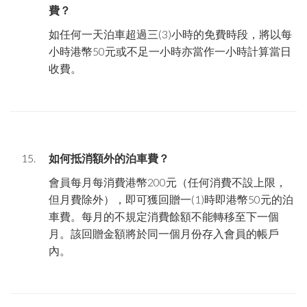
費？
如任何一天泊車超過三
(3)
小時的免費時段，將以每
小時港幣
50
元或不足一小時亦當作一小時計算當日
收費。
如何抵消額外的泊車費？
會員每月每消費港幣
200
元（任何消費不設上限，
但月費除外），即可獲回贈一
(1)
時即港幣
50
元的泊
車費。每月的不規定消費餘額不能轉移至下一個
月。該回贈金額將於同一個月份存入會員的帳戶
內。