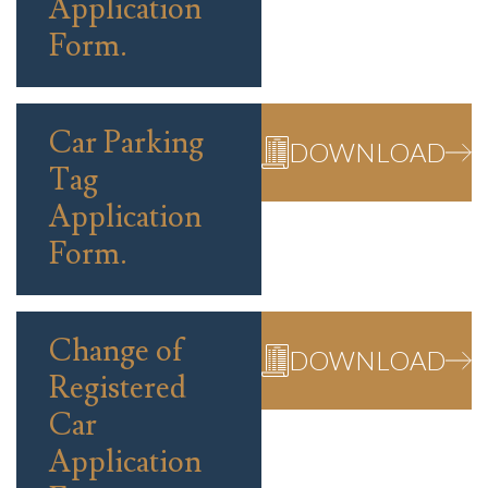
Application
Form.
Car Parking
DOWNLOAD
Tag
Application
Form.
Change of
DOWNLOAD
Registered
Car
Application